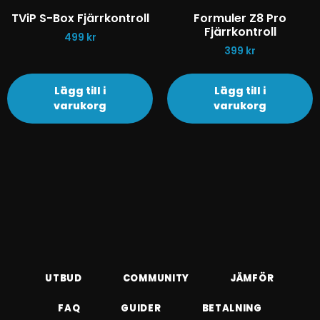
TViP S-Box Fjärrkontroll
Formuler Z8 Pro
Fjärrkontroll
499
kr
399
kr
Lägg till i
Lägg till i
varukorg
varukorg
UTBUD
COMMUNITY
JÄMFÖR
FAQ
GUIDER
BETALNING