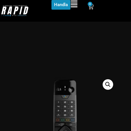
Handla
0