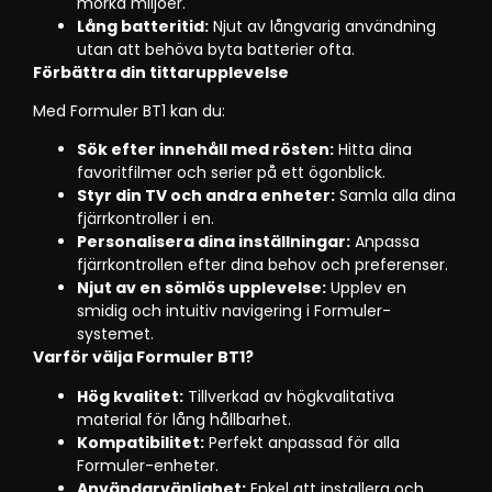
mörka miljöer.
Lång batteritid:
Njut av långvarig användning
utan att behöva byta batterier ofta.
Förbättra din tittarupplevelse
Med Formuler BT1 kan du:
Sök efter innehåll med rösten:
Hitta dina
favoritfilmer och serier på ett ögonblick.
Styr din TV och andra enheter:
Samla alla dina
fjärrkontroller i en.
Personalisera dina inställningar:
Anpassa
fjärrkontrollen efter dina behov och preferenser.
Njut av en sömlös upplevelse:
Upplev en
smidig och intuitiv navigering i Formuler-
systemet.
Varför välja Formuler BT1?
Hög kvalitet:
Tillverkad av högkvalitativa
material för lång hållbarhet.
Kompatibilitet:
Perfekt anpassad för alla
Formuler-enheter.
Användarvänlighet:
Enkel att installera och