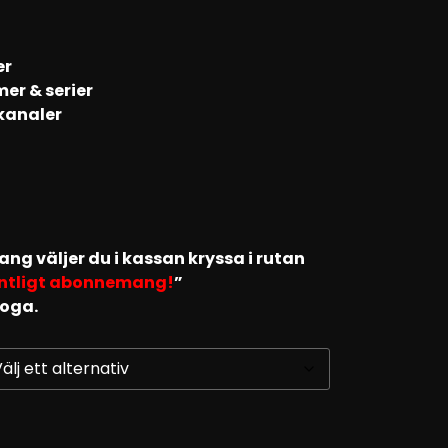
er
mer & serier
kanaler
g väljer du i kassan kryssa i rutan
fintligt abonnemang!
”
noga.