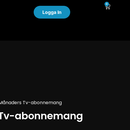
0
Logga In
 Månaders Tv-abonnemang
 Tv-abonnemang