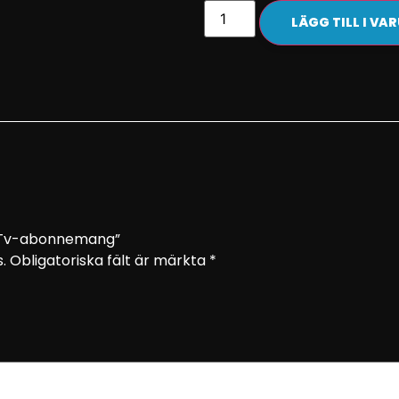
LÄGG TILL I V
s Tv-abonnemang”
.
Obligatoriska fält är märkta
*