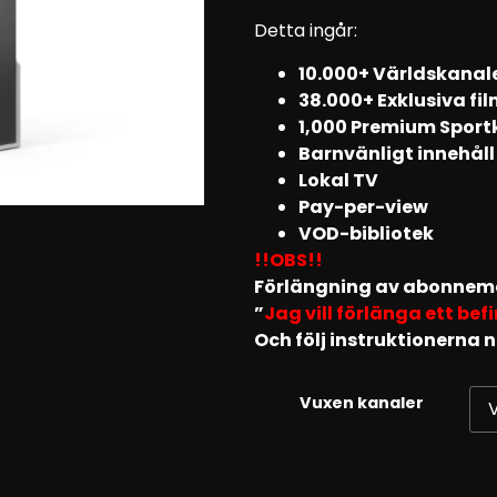
Detta ingår:
10.000+ Världskanal
38.000+ Exklusiva fil
1,000 Premium Sport
Barnvänligt innehåll
Lokal TV
Pay-per-view
VOD-bibliotek
!!OBS!!
Förlängning av abonneman
”
Jag vill förlänga ett be
Och följ instruktionerna 
Vuxen kanaler